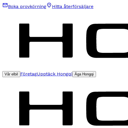
Boka provkörning
Hitta återförsäljare
Företag
Upptäck Hongqi
Vår elbil
Äga Hongqi