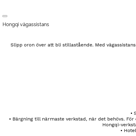
Hongqi vägassistans
Slipp oron över att bli stillastående. Med vägassistan
• 
• Bärgning till närmaste verkstad, när det behövs. För
Hongqi-verksta
• Hote