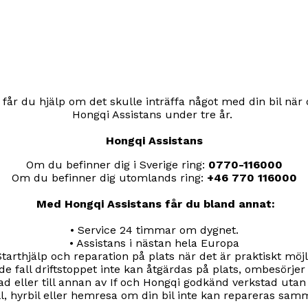
s får du hjälp om det skulle inträffa något med din bil när 
Hongqi Assistans under tre år.
Hongqi Assistans
Om du befinner dig i Sverige ring:
0770-116000
Om du befinner dig utomlands ring:
+46 770 116000
Med Hongqi Assistans får du bland annat:
• Service 24 timmar om dygnet.
• Assistans i nästan hela Europa
Starthjälp och reparation på plats när det är praktiskt möjl
 de fall driftstoppet inte kan åtgärdas på plats, ombesörje
d eller till annan av If och Hongqi godkänd verkstad utan
ll, hyrbil eller hemresa om din bil inte kan repareras sam