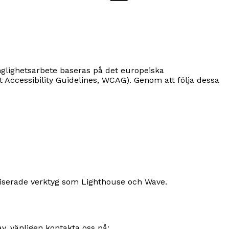
änglighetsarbete baseras på det europeiska
nt Accessibility Guidelines, WCAG). Genom att följa dessa
tiserade verktyg som Lighthouse och Wave.
v, vänligen kontakta oss på: