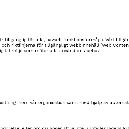
tillgänglig för alla, oavsett funktionsförmåga. Vårt tillg
) och riktlinjerna för tillgängligt webbinnehåll (Web Conte
digital miljö som möter alla användares behov.
testning inom vår organisation samt med hjälp av automa
relse, eller om du anser att vi inte uppfyller lagens kra